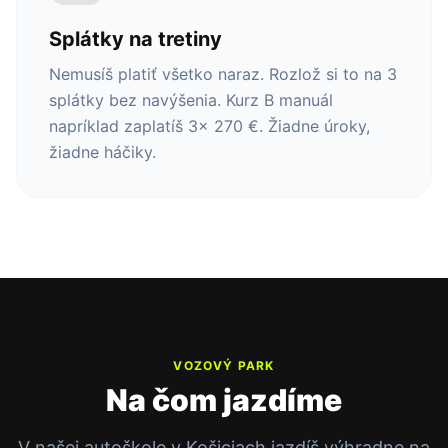
Splátky na tretiny
Nemusíš platiť všetko naraz. Rozlož si to na 3
splátky bez navýšenia. Kurz B manuál
napríklad zaplatíš 3x 270 €. Žiadne úroky,
žiadne háčiky.
VOZOVÝ PARK
Na čom jazdíme
V našej autoškole v Košiciach jazdíš výhradne na