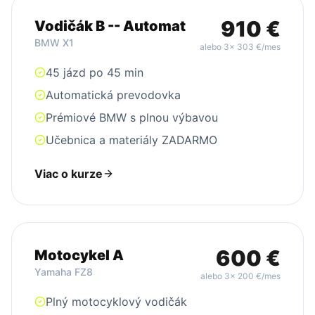
910
€
Vodičák B -- Automat
BMW X1
alebo 3x
303
€/mes
45 jázd po 45 min
Automatická prevodovka
Prémiové BMW s plnou výbavou
Učebnica a materiály ZADARMO
Viac o kurze
600
€
Motocykel A
Yamaha FZ8
alebo 3x
200
€/mes
Plný motocyklový vodičák