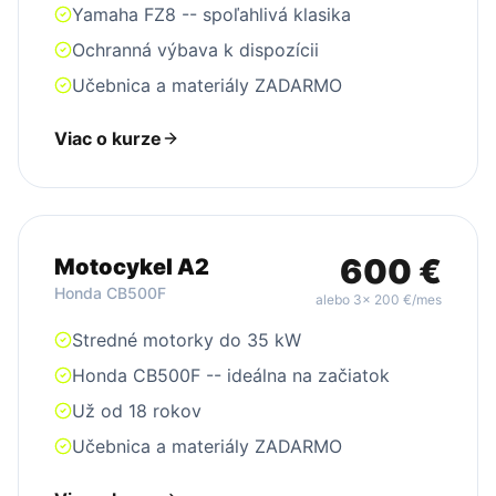
Yamaha FZ8 -- spoľahlivá klasika
Ochranná výbava k dispozícii
Učebnica a materiály ZADARMO
Viac o kurze
600
€
Motocykel A2
Honda CB500F
alebo 3x
200
€/mes
Stredné motorky do 35 kW
Honda CB500F -- ideálna na začiatok
Už od 18 rokov
Učebnica a materiály ZADARMO