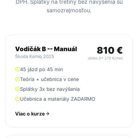
DPH. Splátky na tretiny bez navýšenia sú
samozrejmosťou.
810
€
Vodičák B -- Manuál
Škoda Kamiq 2025
alebo 3x
270
€/mes
45 jázd po 45 min
Teória + učebnica v cene
Splátky 3x bez navýšenia
Učebnica a materiály ZADARMO
Viac o kurze