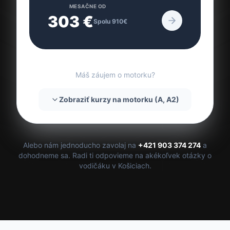
MESAČNE OD
303
€
Spolu
910
€
Máš záujem o motorku?
Zobraziť kurzy na motorku (A, A2)
Alebo nám jednoducho zavolaj na
+421 903 374 274
a
dohodneme sa. Radi ti odpovieme na akékoľvek otázky o
vodičáku v Košiciach.