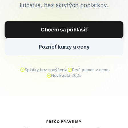
kričania, bez skrytých poplatkov.
Chcem sa prihlásiť
Pozrieť kurzy a ceny
Splátky bez navýšenia
Prvá pomoc v cene
Nové autá 2025
PREČO PRÁVE MY