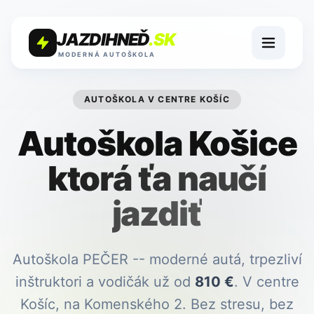
JAZDIHNEĎ
.SK
MODERNÁ AUTOŠKOLA
AUTOŠKOLA V CENTRE KOŠÍC
Autoškola Košice
ktorá ťa naučí
jazdiť
Autoškola PEČER -- moderné autá, trpezliví
inštruktori a vodičák už od
810
€
. V centre
Košíc, na Komenského 2. Bez stresu, bez