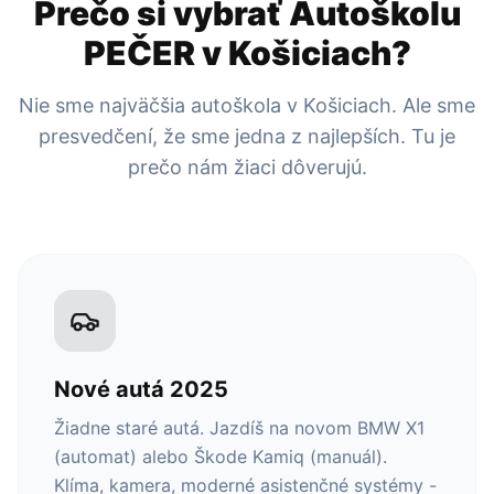
Prečo si vybrať Autoškolu
PEČER v Košiciach?
Nie sme najväčšia autoškola v Košiciach. Ale sme
presvedčení, že sme jedna z najlepších. Tu je
prečo nám žiaci dôverujú.
Nové autá 2025
Žiadne staré autá. Jazdíš na novom BMW X1
(automat) alebo Škode Kamiq (manuál).
Klíma, kamera, moderné asistenčné systémy -