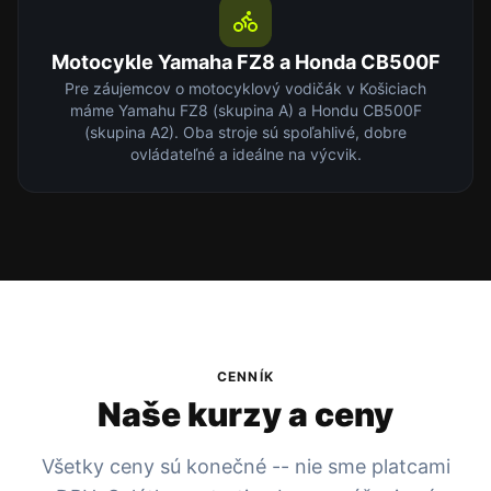
Motocykle Yamaha FZ8 a Honda CB500F
Pre záujemcov o motocyklový vodičák v Košiciach
máme Yamahu FZ8 (skupina A) a Hondu CB500F
(skupina A2). Oba stroje sú spoľahlivé, dobre
ovládateľné a ideálne na výcvik.
CENNÍK
Naše kurzy a ceny
Všetky ceny sú konečné -- nie sme platcami