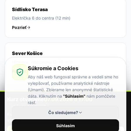
Sídlisko Terasa
Električka 6 do centra (12 min)
Pozrieť
Sever Košice
Hlinkova, Watsonova (5-10 min)
Súkromie a Cookies
Pozrieť
Aby náš web fungoval správne a vedeli sme ho
vylepšovať, používame analytické nástroje
(Umami). Zbierame len anonymné štatistické
dáta. Kliknutím na
"Súhlasím"
nám pomôžete
PEČER vs Grendel
Kurz otvárame
07.09.2026
o
17:00
rásť.
Porovnanie s najstaršou autoškolou
UŽ LEN 6/8 MIEST
Čo sledujeme?
Kurz limitujeme na
8
ľudí, aby sme zaručili najkvalitnejšiu
Pozrieť
výuku.
Rezervuj si termín ešte dnes.
Súhlasím