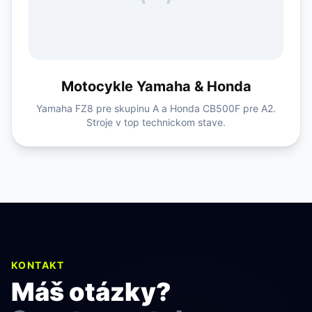
Motocykle Yamaha & Honda
Yamaha FZ8 pre skupinu A a Honda CB500F pre A2.
Stroje v top technickom stave.
KONTAKT
Máš otázky?