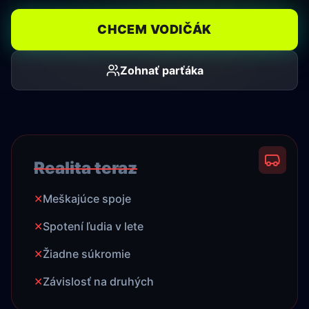
CHCEM VODIČÁK
Zohnať parťáka
Realita teraz
✕
Meškajúce spoje
✕
Spotení ľudia v lete
✕
Žiadne súkromie
✕
Závislosť na druhých