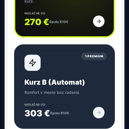
kurz.
MESAČNE OD
270
€
Spolu
810
€
PREMIUM
Kurz B (Automat)
Komfort v meste bez radenia.
MESAČNE OD
303
€
Spolu
910
€