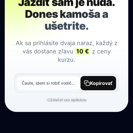
Jazdiť sám je nuda.
Dones kamoša a
ušetrite.
Ak sa prihlásite dvaja naraz, každý z
vás dostane zľavu
10 €
z ceny
kurzu.
Kopírovať
Čaute, idem si robiť vodičák v Autoškole Pecer (majú nové autá a splátky na tretiny). Kto sa pridá? Ak pôjdeme dvaja, máme zľavu. 🚗💨 https://www.pecer.sk
Zdieľať cez aplikáciu