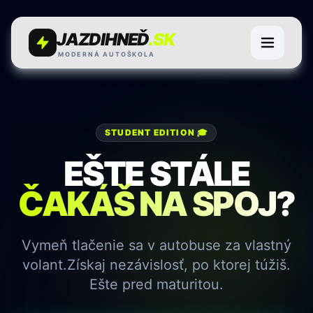
JAZDIHNEĎ
.SK
MODERNÁ AUTOŠKOLA
STUDENT EDITION 🎓
EŠTE STÁLE
ČAKÁŠ NA SPOJ?
Vymeň tlačenie sa v autobuse za vlastný
volant.
Získaj nezávislosť, po ktorej túžiš.
Ešte pred maturitou.